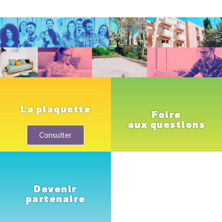
La plaquette
Foire
aux questions
Consulter
Devenir
partenaire