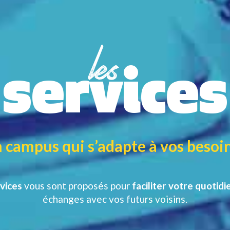
les
services
 campus qui s’adapte à vos besoin
vices
vous sont proposés pour
faciliter votre quotidi
échanges avec vos futurs voisins.