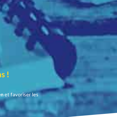
s !
en
et favoriser les