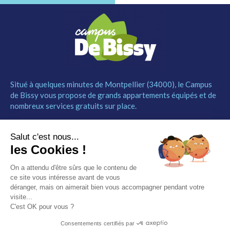
Situé à quelques minutes de Montpellier (34000), le Campus
de Bissy vous propose de grands appartements équipés et de
nombreux services gratuits sur place.
MENU
NOUS CONTACTER
Salut c'est nous...
Le Campus
04 67 52 55 55
les Cookies !
Les studios
contact@campusdebissy34.com
Les services
Route de Ganges 34980
On a attendu d'être sûrs que le contenu de
Comment réserver
Saint-Clément-de-Rivière
ce site vous intéresse avant de vous
Contact
déranger, mais on aimerait bien vous accompagner pendant votre
visite...
Partenaires
C'est OK pour vous ?
Mentions légales
Consentements certifiés par