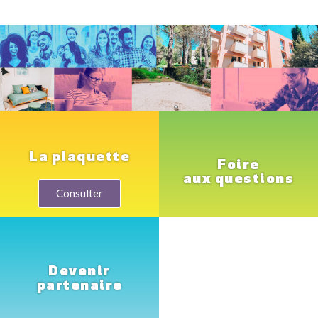
La plaquette
Foire
aux questions
Consulter
Devenir
partenaire