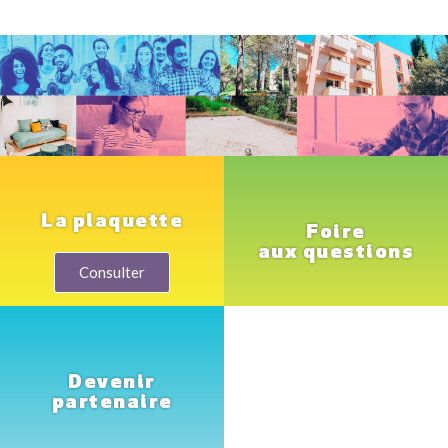
La plaquette
Foire
aux questions
Consulter
Devenir
partenaire