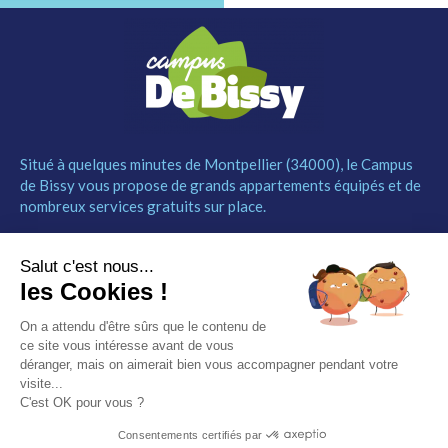
Situé à quelques minutes de Montpellier (34000), le Campus
de Bissy vous propose de grands appartements équipés et de
nombreux services gratuits sur place.
MENU
NOUS CONTACTER
Salut c'est nous...
Le Campus
04 67 52 55 55
les Cookies !
Les studios
contact@campusdebissy34.com
Les services
Route de Ganges 34980
On a attendu d'être sûrs que le contenu de
Comment réserver
Saint-Clément-de-Rivière
ce site vous intéresse avant de vous
Contact
déranger, mais on aimerait bien vous accompagner pendant votre
visite...
Partenaires
C'est OK pour vous ?
Mentions légales
Consentements certifiés par