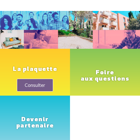
La plaquette
Foire
aux questions
Consulter
Devenir
partenaire