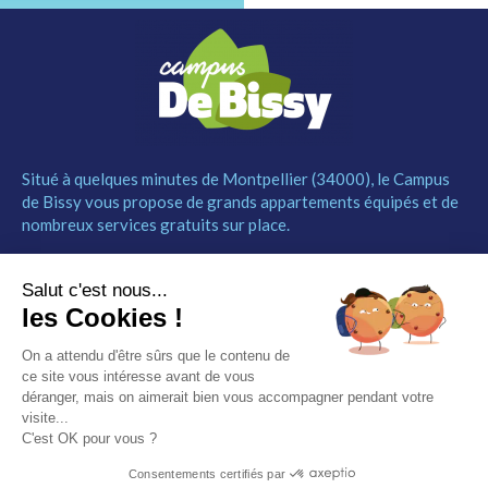
Situé à quelques minutes de Montpellier (34000), le Campus
de Bissy vous propose de grands appartements équipés et de
nombreux services gratuits sur place.
MENU
NOUS CONTACTER
Salut c'est nous...
Le Campus
04 67 52 55 55
les Cookies !
Les studios
contact@campusdebissy34.com
Les services
Route de Ganges 34980
On a attendu d'être sûrs que le contenu de
Comment réserver
Saint-Clément-de-Rivière
ce site vous intéresse avant de vous
Contact
déranger, mais on aimerait bien vous accompagner pendant votre
visite...
Partenaires
C'est OK pour vous ?
Mentions légales
Consentements certifiés par