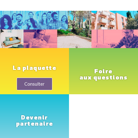
La plaquette
Foire
aux questions
Consulter
Devenir
partenaire