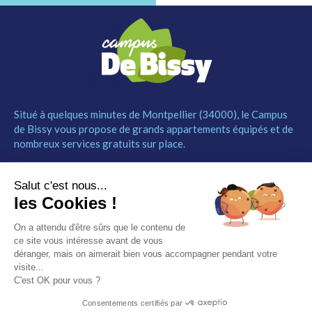
Situé à quelques minutes de Montpellier (34000), le Campus
de Bissy vous propose de grands appartements équipés et de
nombreux services gratuits sur place.
MENU
NOUS CONTACTER
Salut c'est nous...
Le Campus
04 67 52 55 55
les Cookies !
Les studios
contact@campusdebissy34.com
Les services
Route de Ganges 34980
On a attendu d'être sûrs que le contenu de
Comment réserver
Saint-Clément-de-Rivière
ce site vous intéresse avant de vous
Contact
déranger, mais on aimerait bien vous accompagner pendant votre
visite...
Partenaires
C'est OK pour vous ?
Mentions légales
Consentements certifiés par