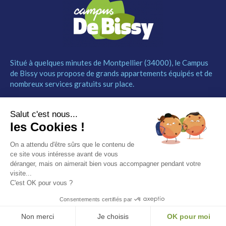
Situé à quelques minutes de Montpellier (34000), le Campus
de Bissy vous propose de grands appartements équipés et de
nombreux services gratuits sur place.
MENU
NOUS CONTACTER
Salut c'est nous...
Le Campus
04 67 52 55 55
les Cookies !
Les studios
contact@campusdebissy34.com
Les services
Route de Ganges 34980
On a attendu d'être sûrs que le contenu de
Comment réserver
Saint-Clément-de-Rivière
ce site vous intéresse avant de vous
Contact
déranger, mais on aimerait bien vous accompagner pendant votre
visite...
Partenaires
C'est OK pour vous ?
Mentions légales
Consentements certifiés par
© Campus de Bissy –
Mentions légales
– by
Etincelle
Non merci
Je choisis
OK pour moi