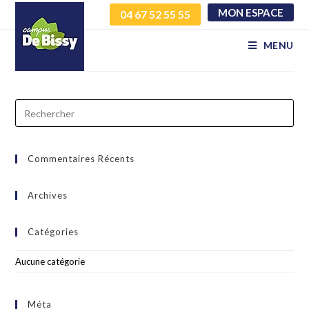
MON ESPACE
04 67 52 55 55
xfpktwygkr quhoszierp
MENU
Commentaires Récents
Archives
Catégories
Aucune catégorie
Méta