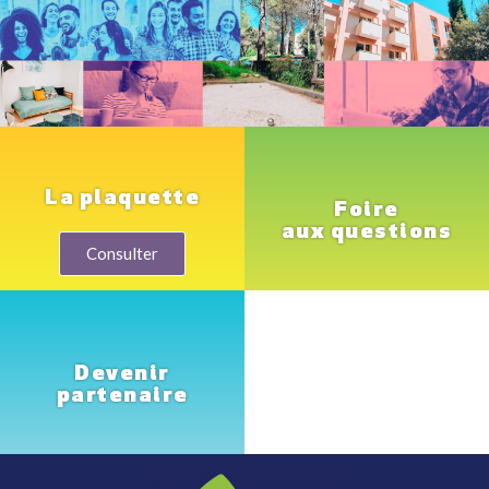
La plaquette
Foire
aux questions
Consulter
Devenir
partenaire