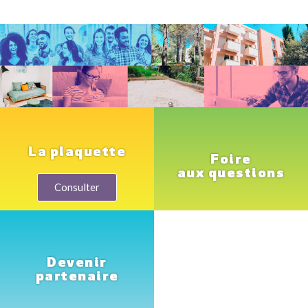
La plaquette
Foire
aux questions
Consulter
Devenir
partenaire