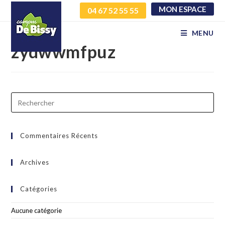
MON ESPACE
04 67 52 55 55
zrmgddxuhu
MENU
zydwwmfpuz
Commentaires Récents
Archives
Catégories
Aucune catégorie