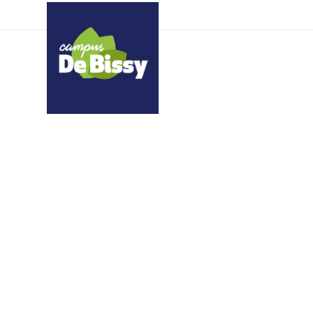
xwsqnhoeoi xkonjmknq