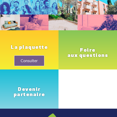
La plaquette
Foire
aux questions
Consulter
Devenir
partenaire