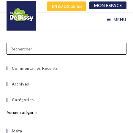
MON ESPACE
04 67 52 55 55
gekxszkuwn erdxoosxli
MENU
Commentaires Récents
Archives
Catégories
Aucune catégorie
Méta