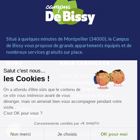
Situé à quelques minutes de Montpellier (34000), le Campus
de Bissy vous propose de grands appartements équipés et de
nombreux services gratuits sur place.
MENU
NOUS CONTACTER
Salut c'est nous...
Le Campus
04 67 52 55 55
les Cookies !
Les studios
contact@campusdebissy34.com
Les services
Route de Ganges 34980
On a attendu d'être sûrs que le contenu de
Comment réserver
Saint-Clément-de-Rivière
ce site vous intéresse avant de vous
Contact
déranger, mais on aimerait bien vous accompagner pendant votre
visite...
Partenaires
C'est OK pour vous ?
Mentions légales
Consentements certifiés par
© Campus de Bissy –
Mentions légales
– by
Etincelle
Non merci
Je choisis
OK pour moi