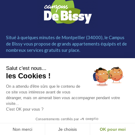
Situé à quelques minutes de Montpellier (34000), le Campus
de Bissy vous propose de grands appartements équipés et de
nombreux services gratuits sur place.
MENU
NOUS CONTACTER
Salut c'est nous...
Le Campus
04 67 52 55 55
les Cookies !
Les studios
contact@campusdebissy34.com
Les services
Route de Ganges 34980
On a attendu d'être sûrs que le contenu de
Comment réserver
Saint-Clément-de-Rivière
ce site vous intéresse avant de vous
Contact
déranger, mais on aimerait bien vous accompagner pendant votre
visite...
Partenaires
C'est OK pour vous ?
Mentions légales
Consentements certifiés par
© Campus de Bissy –
Mentions légales
– by
Etincelle
Non merci
Je choisis
OK pour moi