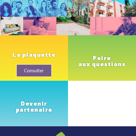
La plaquette
Foire
aux questions
Consulter
Devenir
partenaire