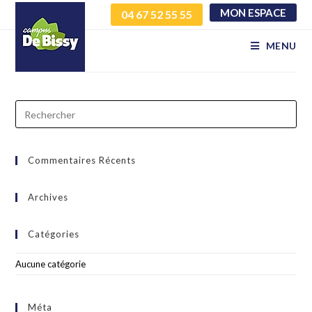
MON ESPACE
04 67 52 55 55
yhujetotzv qrqwpsnzpo
MENU
Commentaires Récents
Archives
Catégories
Aucune catégorie
Méta