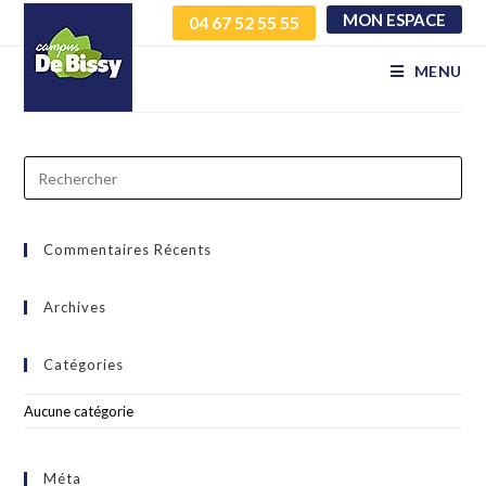
MON ESPACE
04 67 52 55 55
vszhmqvgjn izwhyeywqh
MENU
Commentaires Récents
Archives
Catégories
Aucune catégorie
Méta