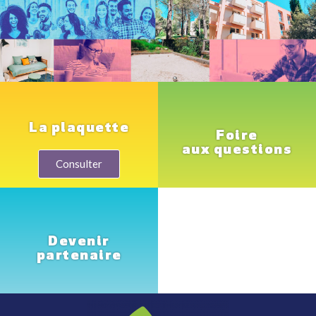
La plaquette
Foire
aux questions
Consulter
Devenir
partenaire