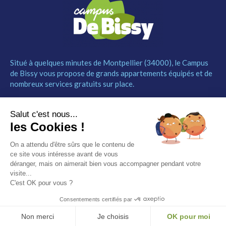
Situé à quelques minutes de Montpellier (34000), le Campus
de Bissy vous propose de grands appartements équipés et de
nombreux services gratuits sur place.
MENU
NOUS CONTACTER
Salut c'est nous...
Le Campus
04 67 52 55 55
les Cookies !
Les studios
contact@campusdebissy34.com
Les services
Route de Ganges 34980
On a attendu d'être sûrs que le contenu de
Comment réserver
Saint-Clément-de-Rivière
ce site vous intéresse avant de vous
Contact
déranger, mais on aimerait bien vous accompagner pendant votre
visite...
Partenaires
C'est OK pour vous ?
Mentions légales
Consentements certifiés par
© Campus de Bissy –
Mentions légales
– by
Etincelle
Non merci
Je choisis
OK pour moi