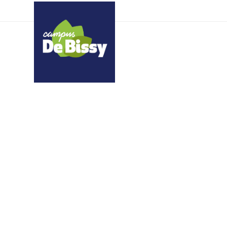
eywzghvnzi oiqushkkge