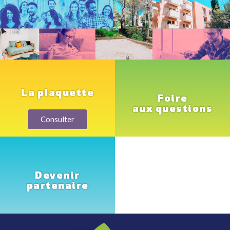
La plaquette
Foire
aux questions
Consulter
Devenir
partenaire