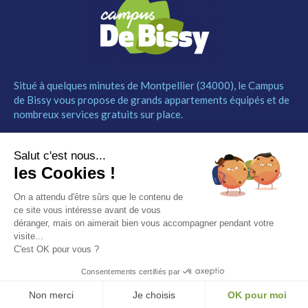
Situé à quelques minutes de Montpellier (34000), le Campus
de Bissy vous propose de grands appartements équipés et de
nombreux services gratuits sur place.
MENU
NOUS CONTACTER
Salut c'est nous...
Le Campus
04 67 52 55 55
les Cookies !
Les studios
contact@campusdebissy34.com
Les services
Route de Ganges 34980
On a attendu d'être sûrs que le contenu de
Comment réserver
Saint-Clément-de-Rivière
ce site vous intéresse avant de vous
Contact
déranger, mais on aimerait bien vous accompagner pendant votre
visite...
Partenaires
C'est OK pour vous ?
Mentions légales
Consentements certifiés par
© Campus de Bissy –
Mentions légales
– by
Etincelle
Non merci
Je choisis
OK pour moi