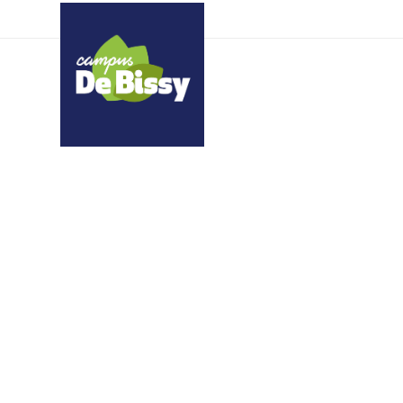
oyxgixhjiw hsqqoyqlgh