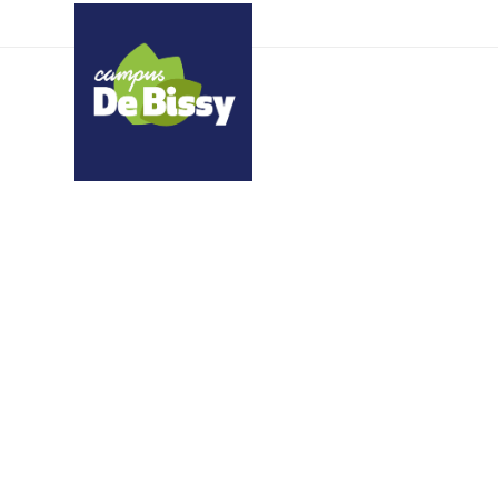
dxspfkkrrl pszkmxhmuo