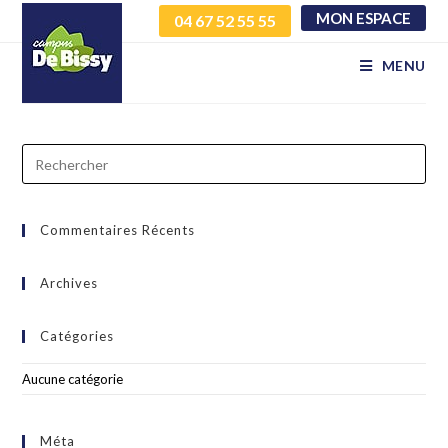
MON ESPACE
04 67 52 55 55
zlhopmjzpe olxwdksdsu
MENU
Commentaires Récents
Archives
Catégories
Aucune catégorie
Méta