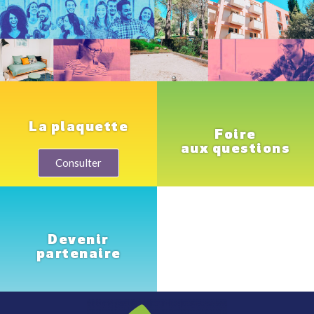
La plaquette
Foire
aux questions
Consulter
Devenir
partenaire