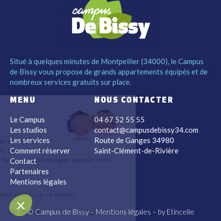
Situé à quelques minutes de Montpellier (34000), le Campus
de Bissy vous propose de grands appartements équipés et de
nombreux services gratuits sur place.
MENU
NOUS CONTACTER
lut c'est nous...
Le Campus
04 67 52 55 55
es Cookies !
Les studios
contact@campusdebissy34.com
Les services
Route de Ganges 34980
a attendu d'être sûrs que le contenu de
Comment réserver
Saint-Clément-de-Rivière
site vous intéresse avant de vous
Contact
anger, mais on aimerait bien vous accompagner pendant votre
ite...
Partenaires
est OK pour vous ?
Mentions légales
Consentements certifiés par
© Campus de Bissy –
Mentions légales
– by
Etincelle
Non merci
Je choisis
OK pour moi