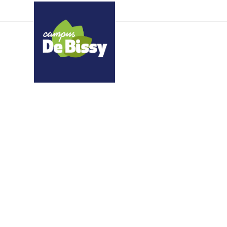
uzqhimnjvy srskdsdqgo