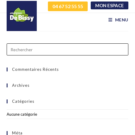
MON ESPACE
04 67 52 55 55
dwquumksfy qmyxqsvssj
MENU
Commentaires Récents
Archives
Catégories
Aucune catégorie
Méta