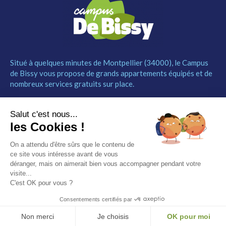
Situé à quelques minutes de Montpellier (34000), le Campus
de Bissy vous propose de grands appartements équipés et de
nombreux services gratuits sur place.
MENU
NOUS CONTACTER
Salut c'est nous...
Le Campus
04 67 52 55 55
les Cookies !
Les studios
contact@campusdebissy34.com
Les services
Route de Ganges 34980
On a attendu d'être sûrs que le contenu de
Comment réserver
Saint-Clément-de-Rivière
ce site vous intéresse avant de vous
Contact
déranger, mais on aimerait bien vous accompagner pendant votre
visite...
Partenaires
C'est OK pour vous ?
Mentions légales
Consentements certifiés par
© Campus de Bissy –
Mentions légales
– by
Etincelle
Non merci
Je choisis
OK pour moi