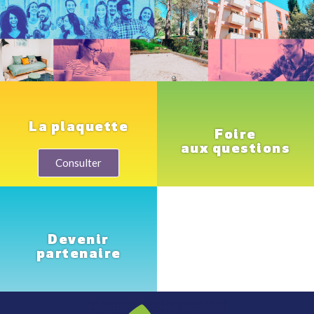
La plaquette
Foire
aux questions
Consulter
Devenir
partenaire