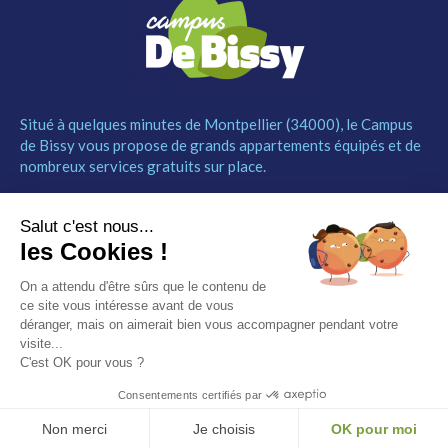
Situé à quelques minutes de Montpellier (34000), le Campus
de Bissy vous propose de grands appartements équipés et de
nombreux services gratuits sur place.
MENU
NOUS CONTACTER
Salut c'est nous...
Le Campus
04 67 52 55 55
les Cookies !
Les studios
contact@campusdebissy34.com
Les services
Route de Ganges 34980
On a attendu d'être sûrs que le contenu de
Comment réserver
Saint-Clément-de-Rivière
ce site vous intéresse avant de vous
Contact
déranger, mais on aimerait bien vous accompagner pendant votre
visite...
Partenaires
C'est OK pour vous ?
Mentions légales
Consentements certifiés par
© Campus de Bissy –
Mentions légales
– by
Etincelle
Non merci
Je choisis
OK pour moi