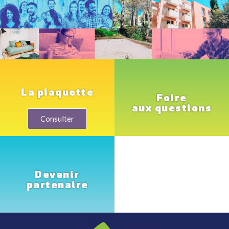
La plaquette
Foire
aux questions
Consulter
Devenir
partenaire