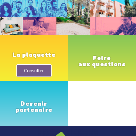
La plaquette
Foire
aux questions
Consulter
Devenir
partenaire