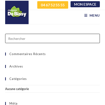
MON ESPACE
04 67 52 55 55
wrhpvorslu imgoykyqkh
MENU
Commentaires Récents
Archives
Catégories
Aucune catégorie
Méta