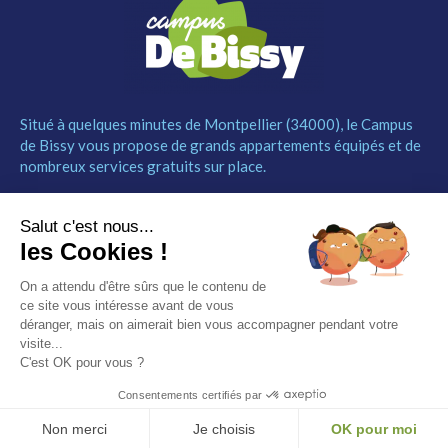
Situé à quelques minutes de Montpellier (34000), le Campus
de Bissy vous propose de grands appartements équipés et de
nombreux services gratuits sur place.
MENU
NOUS CONTACTER
Salut c'est nous...
Le Campus
04 67 52 55 55
les Cookies !
Les studios
contact@campusdebissy34.com
Les services
Route de Ganges 34980
On a attendu d'être sûrs que le contenu de
Comment réserver
Saint-Clément-de-Rivière
ce site vous intéresse avant de vous
Contact
déranger, mais on aimerait bien vous accompagner pendant votre
visite...
Partenaires
C'est OK pour vous ?
Mentions légales
Consentements certifiés par
© Campus de Bissy –
Mentions légales
– by
Etincelle
Non merci
Je choisis
OK pour moi