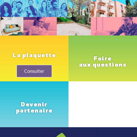
La plaquette
Foire
aux questions
Consulter
Devenir
partenaire