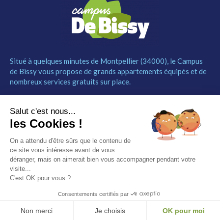
Situé à quelques minutes de Montpellier (34000), le Campus
de Bissy vous propose de grands appartements équipés et de
nombreux services gratuits sur place.
MENU
NOUS CONTACTER
Salut c'est nous...
Le Campus
04 67 52 55 55
les Cookies !
Les studios
contact@campusdebissy34.com
Les services
Route de Ganges 34980
On a attendu d'être sûrs que le contenu de
Comment réserver
Saint-Clément-de-Rivière
ce site vous intéresse avant de vous
Contact
déranger, mais on aimerait bien vous accompagner pendant votre
visite...
Partenaires
C'est OK pour vous ?
Mentions légales
Consentements certifiés par
© Campus de Bissy –
Mentions légales
– by
Etincelle
Non merci
Je choisis
OK pour moi