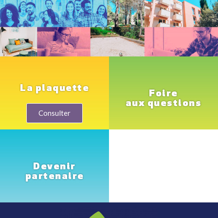
La plaquette
Foire
aux questions
Consulter
Devenir
partenaire