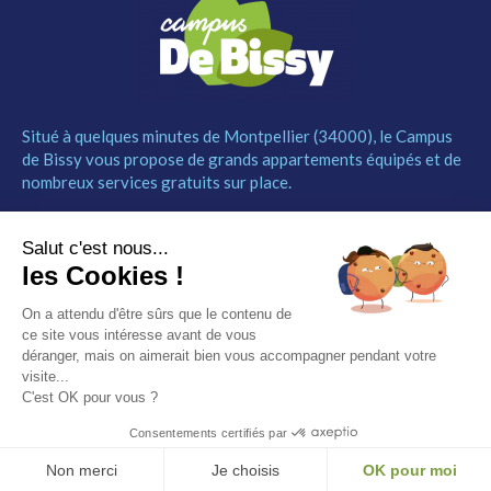
Situé à quelques minutes de Montpellier (34000), le Campus
de Bissy vous propose de grands appartements équipés et de
nombreux services gratuits sur place.
MENU
NOUS CONTACTER
Salut c'est nous...
Le Campus
04 67 52 55 55
les Cookies !
Les studios
contact@campusdebissy34.com
Les services
Route de Ganges 34980
On a attendu d'être sûrs que le contenu de
Comment réserver
Saint-Clément-de-Rivière
ce site vous intéresse avant de vous
Contact
déranger, mais on aimerait bien vous accompagner pendant votre
visite...
Partenaires
C'est OK pour vous ?
Mentions légales
Consentements certifiés par
© Campus de Bissy –
Mentions légales
– by
Etincelle
Non merci
Je choisis
OK pour moi