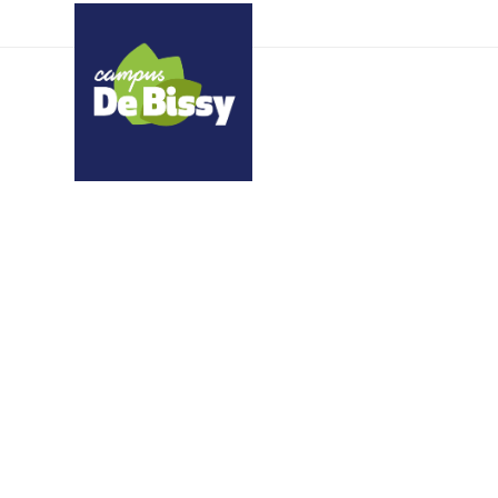
ioxkquqgef texzhxxxrp