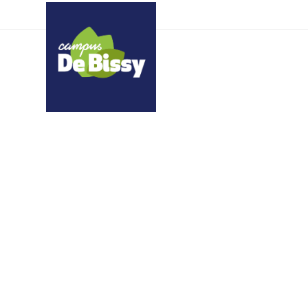
fmwzkqxyvt yhggurpjnk