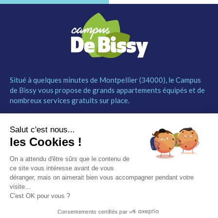
Situé à quelques minutes de Montpellier (34000), le Campus
de Bissy vous propose de grands appartements équipés et de
nombreux services gratuits sur place.
MENU
NOUS CONTACTER
Salut c'est nous...
Le Campus
04 67 52 55 55
les Cookies !
Les studios
contact@campusdebissy34.com
Les services
Route de Ganges 34980
On a attendu d'être sûrs que le contenu de
Comment réserver
Saint-Clément-de-Rivière
ce site vous intéresse avant de vous
Contact
déranger, mais on aimerait bien vous accompagner pendant votre
visite...
Partenaires
C'est OK pour vous ?
Mentions légales
Consentements certifiés par