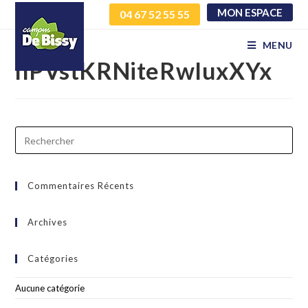
MON ESPACE
04 67 52 55 55
ufMrAoNcQlmDufHyEo
MENU
nPVstKRNiteRwIuxXYx
Commentaires Récents
Archives
Catégories
Aucune catégorie