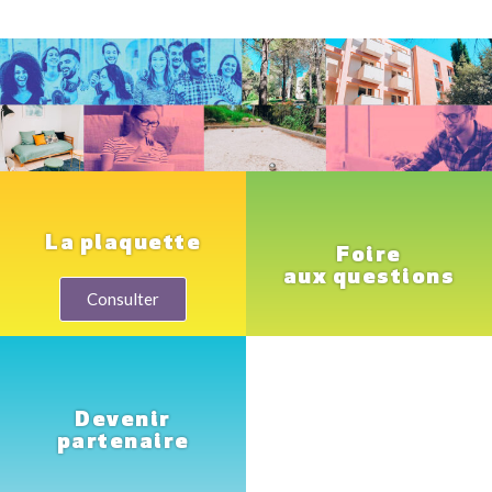
La plaquette
Foire
aux questions
Consulter
Devenir
partenaire