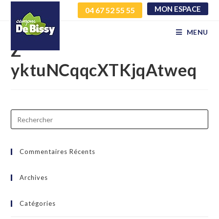
MON ESPACE
04 67 52 55 55
SxeRBQyXgzPatmtkWYp
MENU
Z
yktuNCqqcXTKjqAtweq
Commentaires Récents
Archives
Catégories