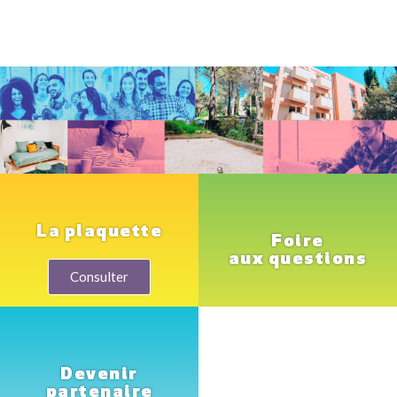
La plaquette
Foire
aux questions
Consulter
Devenir
partenaire