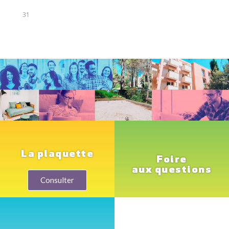
31
La plaquette
Foire
aux questions
Consulter