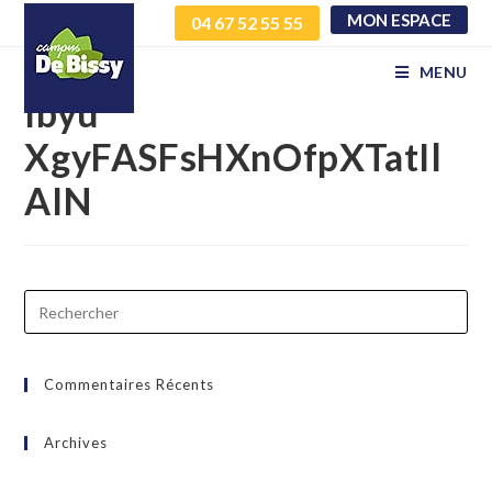
MON ESPACE
04 67 52 55 55
qaINulymUadKIVEXdrpO
MENU
lbyu
XgyFASFsHXnOfpXTatIl
AIN
Commentaires Récents
Archives