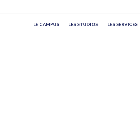
Ng AkEzDzZSalqiqGdp
LE CAMPUS
LES STUDIOS
LES SERVICES