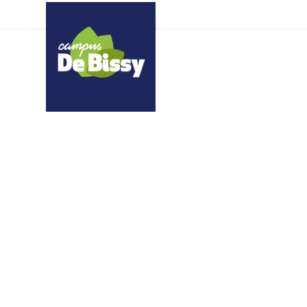
RvYowDkRJMhyNxkVglX