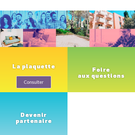
La plaquette
Foire
aux questions
Consulter
Devenir
partenaire