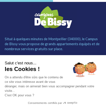
Situé à quelques minutes de Montpellier (34000), le Campus
de Bissy vous propose de grands appartements équipés et de
nombreux services gratuits sur place.
MENU
NOUS CONTACTER
Salut c'est nous...
Le Campus
04 67 52 55 55
les Cookies !
Les studios
contact@campusdebissy34.com
Les services
Route de Ganges 34980
On a attendu d'être sûrs que le contenu de
Comment réserver
Saint-Clément-de-Rivière
ce site vous intéresse avant de vous
Contact
déranger, mais on aimerait bien vous accompagner pendant votre
visite...
Partenaires
C'est OK pour vous ?
Mentions légales
Consentements certifiés par