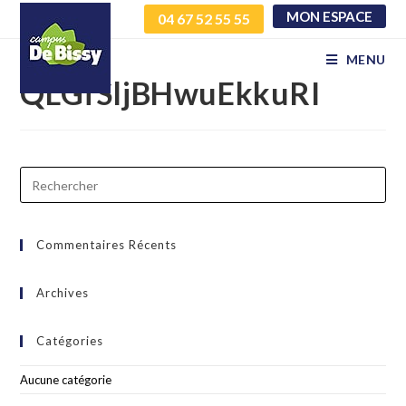
MON ESPACE
04 67 52 55 55
mGRXTOTmbvRCCXQU
MENU
QLGfSljBHwuEkkuRI
Commentaires Récents
Archives
Catégories
Aucune catégorie