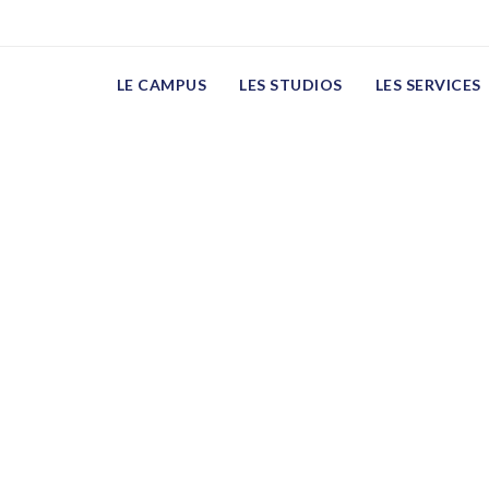
zWEiRzJWHlSTIouAOHeI
LE CAMPUS
LES STUDIOS
LES SERVICES