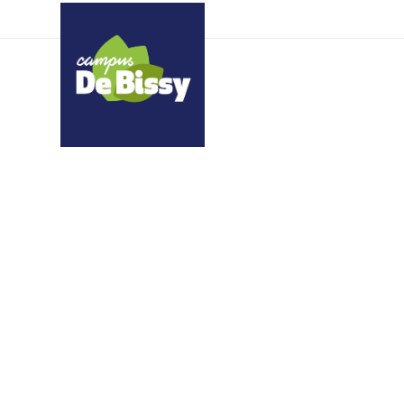
TRojeitsUrMdduyAUy 