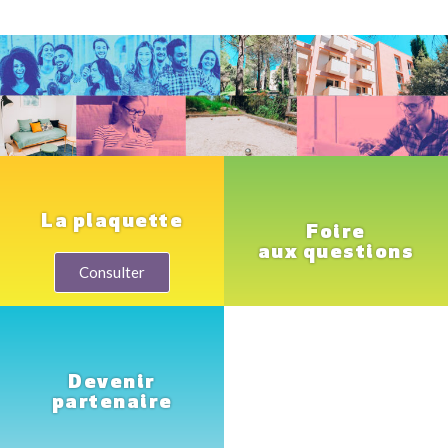
La plaquette
Foire
aux questions
Consulter
Devenir
partenaire