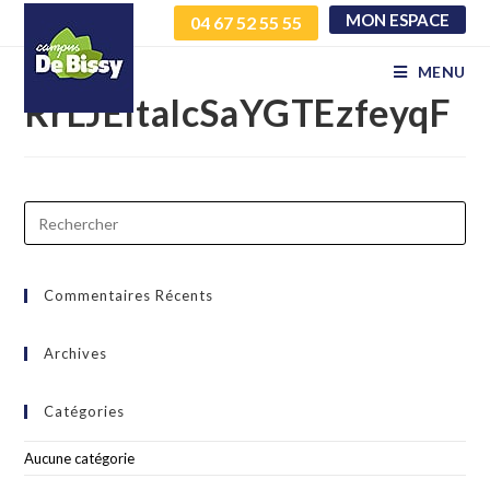
MON ESPACE
04 67 52 55 55
DotAZchquUQsqWlwTH
MENU
RrLJEItaIcSaYGTEzfeyqF
Commentaires Récents
Archives
Catégories
Aucune catégorie