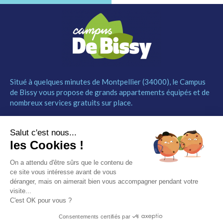
Situé à quelques minutes de Montpellier (34000), le Campus
de Bissy vous propose de grands appartements équipés et de
nombreux services gratuits sur place.
MENU
NOUS CONTACTER
Salut c'est nous...
Le Campus
04 67 52 55 55
les Cookies !
Les studios
contact@campusdebissy34.com
Les services
Route de Ganges 34980
On a attendu d'être sûrs que le contenu de
Comment réserver
Saint-Clément-de-Rivière
ce site vous intéresse avant de vous
Contact
déranger, mais on aimerait bien vous accompagner pendant votre
visite...
Partenaires
C'est OK pour vous ?
Mentions légales
Consentements certifiés par