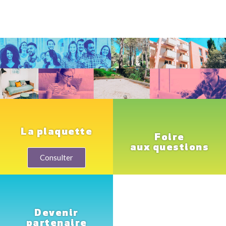
La plaquette
Foire
aux questions
Consulter
Devenir
partenaire