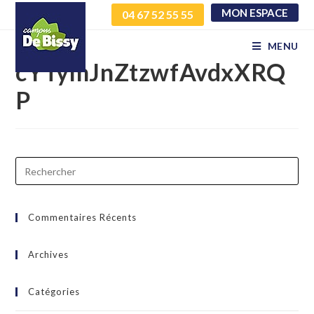
MON ESPACE
04 67 52 55 55
OlTnRJhdvrSnBTMK
MENU
cYTymJnZtzwfAvdxXRQ
P
Commentaires Récents
Archives
Catégories