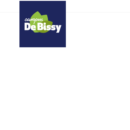
RypYCQgiPZpTNNOt vi