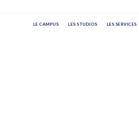
vtRxiiCTSJTWSLyDcBpk
LE CAMPUS
LES STUDIOS
LES SERVICES