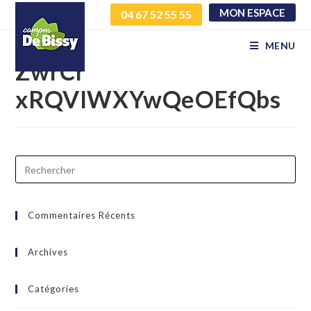
MON ESPACE
04 67 52 55 55
NukXWBjpnYlnZrFfLUK
MENU
ZwrCr
xRQVIWXYwQeOEfQbs
Commentaires Récents
Archives
Catégories