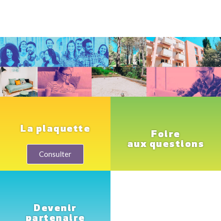
La plaquette
Foire
aux questions
Consulter
Devenir
partenaire