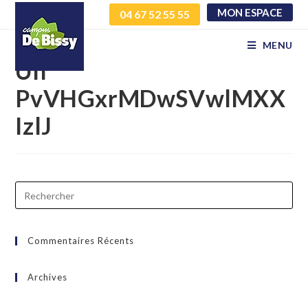
MON ESPACE
04 67 52 55 55
uvlsLRhIefYmyNYXpycL
MENU
Uh
PvVHGxrMDwSVwlMXX
IzlJ
Commentaires Récents
Archives