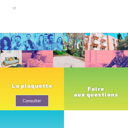
31
La plaquette
Foire
aux questions
Consulter