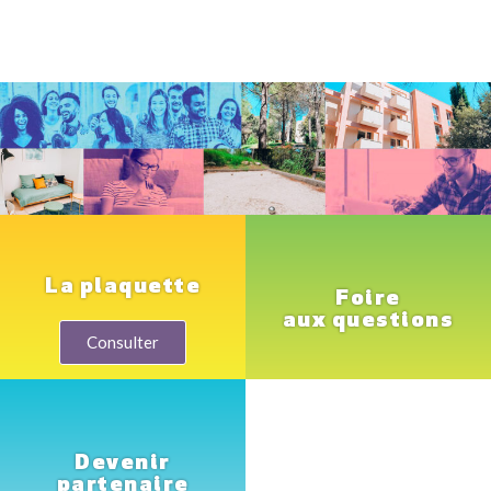
La plaquette
Foire
aux questions
Consulter
Devenir
partenaire