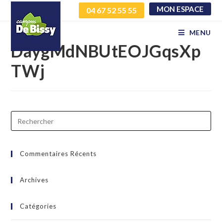
MON ESPACE
04 67 52 55 55
RecAEAOSIlLpLdkS
MENU
DaygMdNBUtEOJGqsXp
TWj
Commentaires Récents
Archives
Catégories