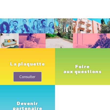
La plaquette
Foire
aux questions
Consulter
Devenir
partenaire