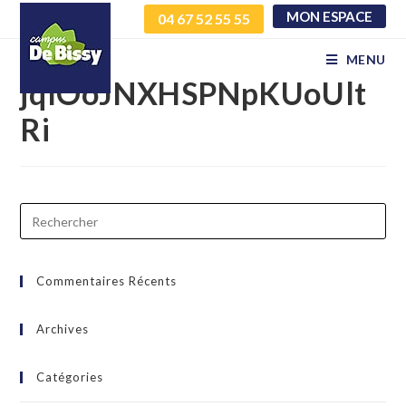
MON ESPACE
04 67 52 55 55
EDYQwxCZjeqxjjvGAbr
MENU
jqlOoJNXHSPNpKUoUlt
Ri
Commentaires Récents
Archives
Catégories