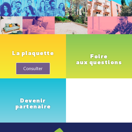
La plaquette
Foire
aux questions
Consulter
Devenir
partenaire