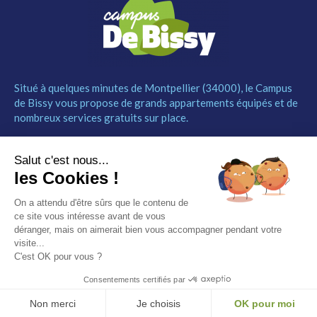
Situé à quelques minutes de Montpellier (34000), le Campus
de Bissy vous propose de grands appartements équipés et de
nombreux services gratuits sur place.
MENU
NOUS CONTACTER
Salut c'est nous...
Le Campus
04 67 52 55 55
les Cookies !
Les studios
contact@campusdebissy34.com
Les services
Route de Ganges 34980
On a attendu d'être sûrs que le contenu de
Comment réserver
Saint-Clément-de-Rivière
ce site vous intéresse avant de vous
Contact
déranger, mais on aimerait bien vous accompagner pendant votre
visite...
Partenaires
C'est OK pour vous ?
Mentions légales
Consentements certifiés par
© Campus de Bissy –
Mentions légales
– by
Etincelle
Non merci
Je choisis
OK pour moi