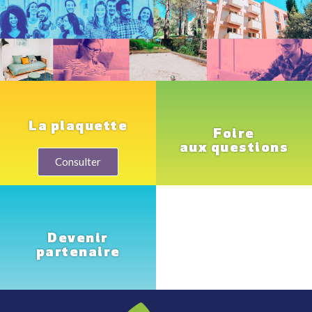
La plaquette
Foire
aux questions
Consulter
Devenir
partenaire