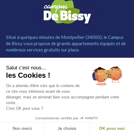
Situé à quelques minutes de Montpellier (34000), le Campus
de Bissy vous propose de grands appartements équipés et de
nombreux services gratuits sur place.
MENU
NOUS CONTACTER
Salut c'est nous...
Le Campus
04 67 52 55 55
les Cookies !
Les studios
contact@campusdebissy34.com
Les services
Route de Ganges 34980
On a attendu d'être sûrs que le contenu de
Comment réserver
Saint-Clément-de-Rivière
ce site vous intéresse avant de vous
Contact
déranger, mais on aimerait bien vous accompagner pendant votre
visite...
Partenaires
C'est OK pour vous ?
Mentions légales
Consentements certifiés par
© Campus de Bissy –
Mentions légales
– by
Etincelle
Non merci
Je choisis
OK pour moi