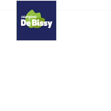
pulmnruewm rltmehdeo