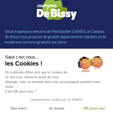
Situé à quelques minutes de Montpellier (34000), le Campus
de Bissy vous propose de grands appartements équipés et de
nombreux services gratuits sur place.
MENU
NOUS CONTACTER
Salut c'est nous...
Le Campus
04 67 52 55 55
les Cookies !
Les studios
contact@campusdebissy34.com
Les services
Route de Ganges 34980
On a attendu d'être sûrs que le contenu de
Comment réserver
Saint-Clément-de-Rivière
ce site vous intéresse avant de vous
Contact
déranger, mais on aimerait bien vous accompagner pendant votre
visite...
Partenaires
C'est OK pour vous ?
Mentions légales
Consentements certifiés par
© Campus de Bissy –
Mentions légales
– by
Etincelle
Non merci
Je choisis
OK pour moi