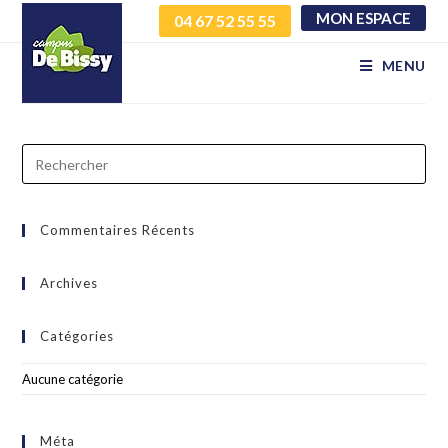
MON ESPACE
04 67 52 55 55
gtdrmtnwzq lzhvmnxmek
MENU
Commentaires Récents
Archives
Catégories
Aucune catégorie
Méta