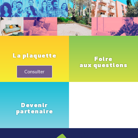
La plaquette
Foire
aux questions
Consulter
Devenir
partenaire