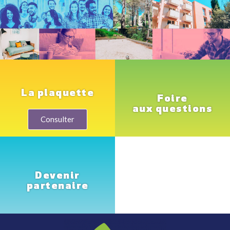
La plaquette
Foire
aux questions
Consulter
Devenir
partenaire