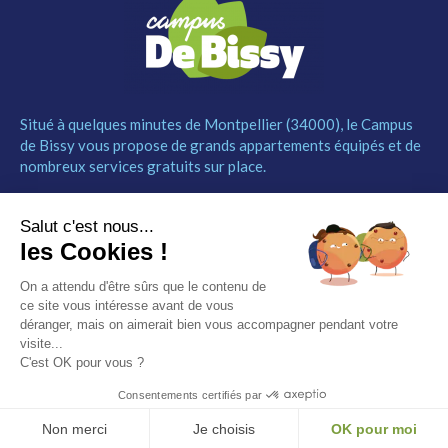
Situé à quelques minutes de Montpellier (34000), le Campus
de Bissy vous propose de grands appartements équipés et de
nombreux services gratuits sur place.
MENU
NOUS CONTACTER
Salut c'est nous...
Le Campus
04 67 52 55 55
les Cookies !
Les studios
contact@campusdebissy34.com
Les services
Route de Ganges 34980
On a attendu d'être sûrs que le contenu de
Comment réserver
Saint-Clément-de-Rivière
ce site vous intéresse avant de vous
Contact
déranger, mais on aimerait bien vous accompagner pendant votre
visite...
Partenaires
C'est OK pour vous ?
Mentions légales
Consentements certifiés par
© Campus de Bissy –
Mentions légales
– by
Etincelle
Non merci
Je choisis
OK pour moi