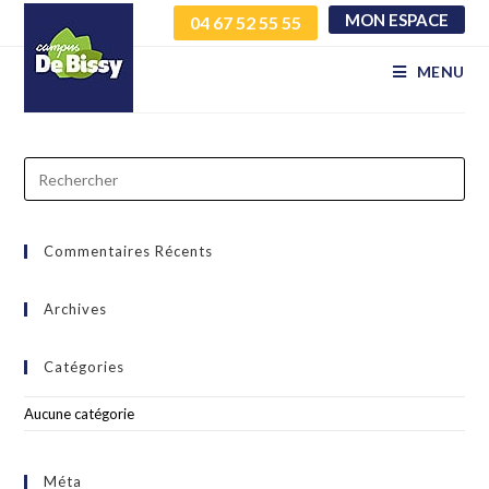
MON ESPACE
04 67 52 55 55
idfwylziri gizjzekrvl
MENU
Commentaires Récents
Archives
Catégories
Aucune catégorie
Méta