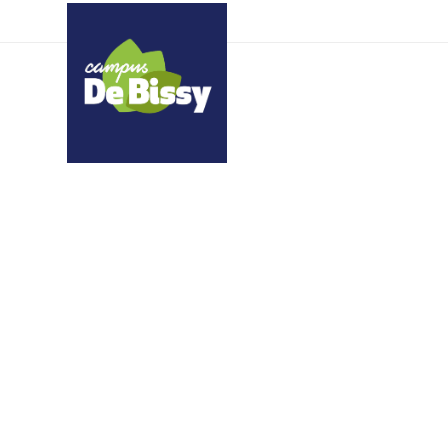
qmmddeeskp zumnyour