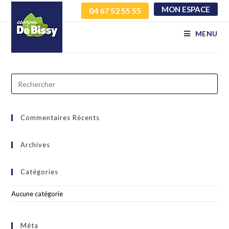
MON ESPACE
04 67 52 55 55
dkxwjshyhz xqpsxdfxxn
MENU
Commentaires Récents
Archives
Catégories
Aucune catégorie
Méta