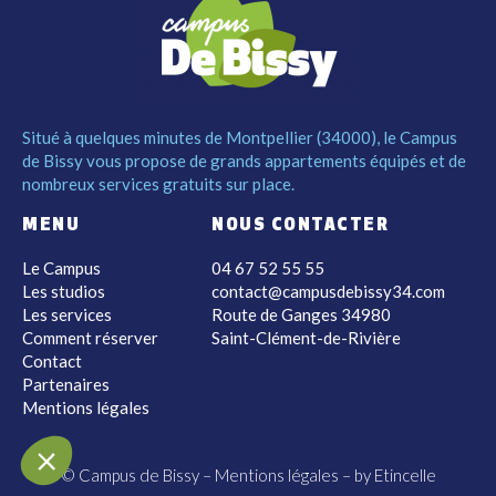
Situé à quelques minutes de Montpellier (34000), le Campus
de Bissy vous propose de grands appartements équipés et de
nombreux services gratuits sur place.
MENU
NOUS CONTACTER
c'est nous...
Le Campus
04 67 52 55 55
 Cookies !
Les studios
contact@campusdebissy34.com
Les services
Route de Ganges 34980
tendu d'être sûrs que le contenu de
Comment réserver
Saint-Clément-de-Rivière
 vous intéresse avant de vous
Contact
r, mais on aimerait bien vous accompagner pendant votre
Partenaires
OK pour vous ?
Mentions légales
Consentements certifiés par
© Campus de Bissy –
Mentions légales
– by
Etincelle
n merci
Je choisis
OK pour moi