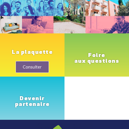
La plaquette
Foire
aux questions
Consulter
Devenir
partenaire