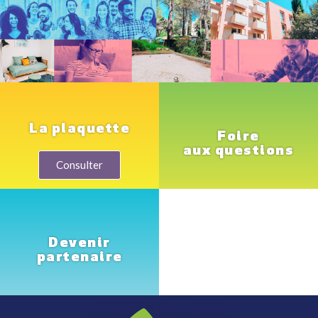
La plaquette
Foire
aux questions
Consulter
Devenir
partenaire