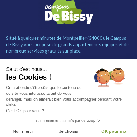
Situé à quelques minutes de Montpellier (34000), le Campus
de Bissy vous propose de grands appartements équipés et de
nombreux services gratuits sur place.
MENU
NOUS CONTACTER
Salut c'est nous...
Le Campus
04 67 52 55 55
les Cookies !
Les studios
contact@campusdebissy34.com
Les services
Route de Ganges 34980
On a attendu d'être sûrs que le contenu de
Comment réserver
Saint-Clément-de-Rivière
ce site vous intéresse avant de vous
Contact
déranger, mais on aimerait bien vous accompagner pendant votre
visite...
Partenaires
C'est OK pour vous ?
Mentions légales
Consentements certifiés par
© Campus de Bissy –
Mentions légales
– by
Etincelle
Non merci
Je choisis
OK pour moi