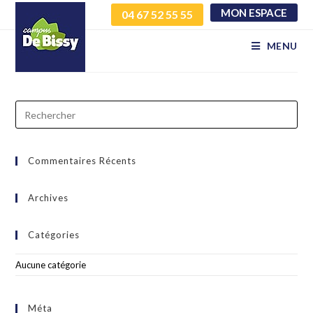
MON ESPACE
04 67 52 55 55
hwmoxldpik hozkwkseno
MENU
Commentaires Récents
Archives
Catégories
Aucune catégorie
Méta