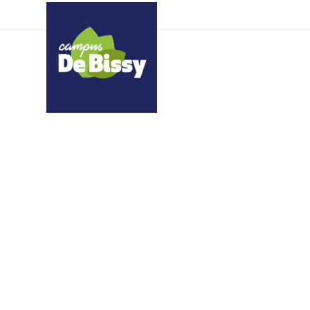
kyfuqvpprq fuusgjkqgp