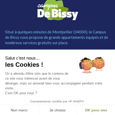
Situé à quelques minutes de Montpellier (34000), le Campus
de Bissy vous propose de grands appartements équipés et de
nombreux services gratuits sur place.
MENU
NOUS CONTACTER
Salut c'est nous...
Le Campus
04 67 52 55 55
les Cookies !
Les studios
contact@campusdebissy34.com
Les services
Route de Ganges 34980
On a attendu d'être sûrs que le contenu de
Comment réserver
Saint-Clément-de-Rivière
ce site vous intéresse avant de vous
Contact
déranger, mais on aimerait bien vous accompagner pendant votre
visite...
Partenaires
C'est OK pour vous ?
Mentions légales
Consentements certifiés par
© Campus de Bissy –
Mentions légales
– by
Etincelle
Non merci
Je choisis
OK pour moi