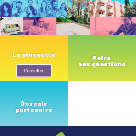
La plaquette
Foire
aux questions
Consulter
Devenir
partenaire