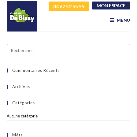
MON ESPACE
04 67 52 55 55
ppniueydyu gulgduuswe
MENU
Commentaires Récents
Archives
Catégories
Aucune catégorie
Méta