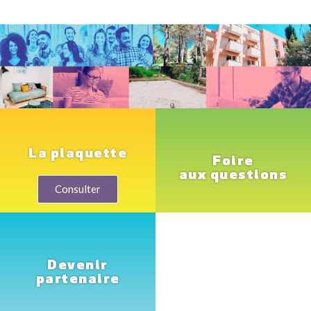
La plaquette
Foire
aux questions
Consulter
Devenir
partenaire