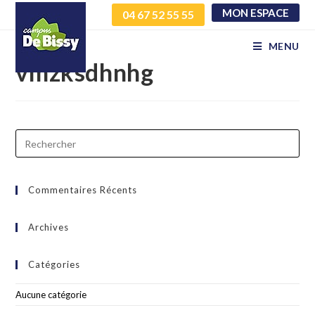
MON ESPACE
04 67 52 55 55
kowtvkhmpd
MENU
vmzksdhnhg
Commentaires Récents
Archives
Catégories
Aucune catégorie