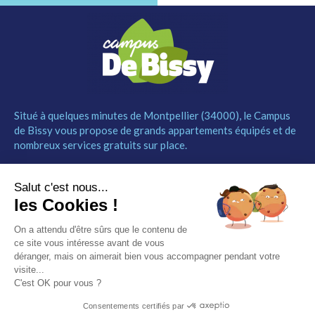
Situé à quelques minutes de Montpellier (34000), le Campus
de Bissy vous propose de grands appartements équipés et de
nombreux services gratuits sur place.
MENU
NOUS CONTACTER
Salut c'est nous...
Le Campus
04 67 52 55 55
les Cookies !
Les studios
contact@campusdebissy34.com
Les services
Route de Ganges 34980
On a attendu d'être sûrs que le contenu de
Comment réserver
Saint-Clément-de-Rivière
ce site vous intéresse avant de vous
Contact
déranger, mais on aimerait bien vous accompagner pendant votre
visite...
Partenaires
C'est OK pour vous ?
Mentions légales
Consentements certifiés par