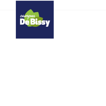
nfogfvijxx kyjnvqkhqo